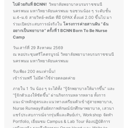
ไปด้วยกันที่ BCNN!
วิทยาลัยพยาบาลบรมราชชนนี
นครพนม มหาวิทยาลัยนครพนม ขอชวนน้อง ๆ ระดับชั้น
ม.4–ม.6 สายวิทย์-คณิต ที่มี GPAX ตั้งแต่ 2.00 ขึ้นไป มา
ร่วมเปิดประสบการณ์จริงใน
โครงการค่ายสานฝัน “ฉัน
อยากเป็นพยาบาล” ครั้งที่ 1
BCNN Born To Be Nurse
Camp
วันเสาร์ที่ 29 สิงหาคม 2569
ณ หอประชุมศรีโคตรบูรณ์ วิทยาลัยพยาบาลบรมราชชนนี
นครพนม มหาวิทยาลัยนครพนม
รับเพียง 200 คนเท่านั้น!
เข้าร่วมฟรี ไม่มีค่าใช้จ่ายตลอดค่าย
ภายใน 1 วัน น้อง ๆ จะได้ทั้ง “รู้จักพยาบาลให้มากขึ้น” และ
“รู้จักตัวเองให้ชัดขึ้น” ผ่านกิจกรรมหลากหลาย ทั้งการ
แนะนำหลักสูตรและแนวทางเตรียมตัวเข้าสู่สายพยาบาล,
Nurse Runwayสัมผัสภาพลักษณ์นักศึกษาพยาบาล, เสวนา
แชร์ประสบการณ์จากรุ่นพี่และศิษย์เก่า, Workshop จัดทำ
Portfolio, เยี่ยมชม Campus & Lab Tour ห้องปฏิบัติการ
เสมือนจริง รวมถึงกิจกรรม Open Heart และ Write to