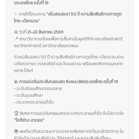
ประเทศไทย ครั้งที่ 19
✨ ภายใต้โครงการ
"สโมสรเสวนา 50 ปี ความสัมพันธ์ทางการทูต
ไทย–เวียดนาม"
📅 วันที่
21–22 สิงหาคม 2569
📍 สาขาวิชาภาษาไทยเพื่อการสื่อสารในยุคดิจิทัล คณะศิลปศาสตร์
และวิทยาศาสตร์ มหาวิทยาลัยนครพนม
ร่วมเฉลิมฉลอง 50 ปี ความสัมพันธ์ทางการทูตไทย–เวียดนาม ผ่าน
เวทีแห่งภาษา วรรณศิลป์ และวัฒนธรรม พร้อมพบกิจกรรมหลาก
หลาย ได้แก่
🎤
การแข่งขันประชันกลอนสด ชิงชนะเลิศประเทศไทย ครั้งที่ 19
• ระดับมัธยมศึกษาตอนปลาย
• ระดับอุดมศึกษา
• ประเภทประชาชนทั่วไป
🏆 พิเศษ! การแข่งขันกลอนสดประเภทประชาชนทั่วไป ชิงโล่รางวัล
"โชติช่วง นาดอน"
📚 พบกับเวทีเสวนาและการบรรยายพิเศษจากกวีและนักวิชาการ ใน
หัวข้อด้านวรรณศิลป์ ประวัติศาสตร์ และความสัมพันธ์ไทย–