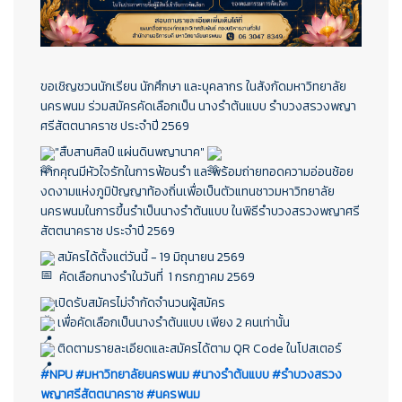
ขอเชิญชวนนักเรียน นักศึกษา และบุคลากร ในสังกัดมหาวิทยาลัย
นครพนม ร่วมสมัครคัดเลือกเป็น นางรำต้นแบบ รำบวงสรวงพญา
ศรีสัตตนาคราช ประจำปี 2569
"สืบสานศิลป์ แผ่นดินพญานาค" 
หากคุณมีหัวใจรักในการฟ้อนรำ และพร้อมถ่ายทอดความอ่อนช้อย
งดงามแห่งภูมิปัญญาท้องถิ่นเพื่อเป็นตัวแทนชาวมหาวิทยาลัย
นครพนมในการขึ้นรำเป็นนางรำต้นแบบ ในพิธีรำบวงสรวงพญาศรี
สัตตนาคราช ประจำปี 2569
 สมัครได้ตั้งแต่วันนี้ - 19 มิถุนายน 2569
       คัดเลือกนางรำในวันที่  1 กรกฎาคม 2569
เปิดรับสมัครไม่จำกัดจำนวนผู้สมัคร
 เพื่อคัดเลือกเป็นนางรำต้นแบบ เพียง 2 คนเท่านั้น
 ติดตามรายละเอียดและสมัครได้ตาม QR Code ในโปสเตอร์
#NPU
#มหาวิทยาลัยนครพนม
#นางรำต้นแบบ
#รำบวงสรวง
พญาศรีสัตตนาคราช
#นครพนม