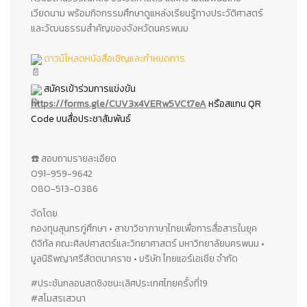
เวียดนาม พร้อมกิจกรรมศึกษาดูแหล่งเรียนรู้ทางประวัติศาสตร์
และวัฒนธรรมสำคัญของจังหวัดนครพนม
ดาวน์โหลดหนังสือเชิญและกำหนดการ
สมัครเข้าร่วมการแข่งขัน
https://forms.gle/CUV3x4VERw5VCt7eA
หรือสแกน QR
Code บนสื่อประชาสัมพันธ์
☎️ สอบถามรายละเอียด
091-959-9642
080-513-0386
จัดโดย
กองทุนสุนทรภู่ศึกษา • สาขาวิชาภาษาไทยเพื่อการสื่อสารในยุค
ดิจิทัล คณะศิลปศาสตร์และวิทยาศาสตร์ มหาวิทยาลัยนครพนม •
มูลนิธิพญาศรีสัตตนาคราช • บริษัท ไทยแอร์เอเชีย จำกัด
#ประชันกลอนสดชิงชนะเลิศประเทศไทยครั้งที่19
#สโมสรเสวนา