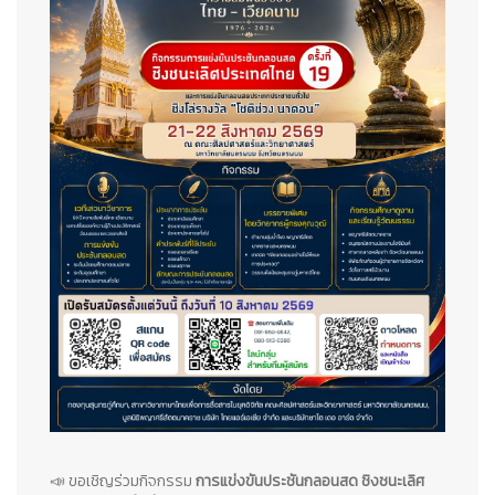
📣 ขอเชิญร่วมกิจกรรม
การแข่งขันประชันกลอนสด ชิงชนะเลิศ