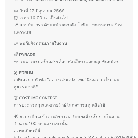
📅 วันที่ 27 มิถุนายน 2569
⏰ เวลา 16.00 น. เป็นต้นไป
📍 ลานกันเกรา ด้านหน้าตลาดอินโดจีน เขตเทศบาลเมือง
นครพนม
🎉
พบกับกิจกรรมภายในงาน
🌈
PARADE
ขบวนพาเหรดสร้างสรรค์จากนักศึกษาและกลุ่มพันธมิตร
🎤
FORUM
เวทีเสวนา หัวข้อ "สลายเส้นแบ่ง ‘เพศ’ คืนความเป็น ‘คน’
สู่ธรรมชาติ"
👗
COSTUME CONTEST
การประกวดชุดแต่งกายรักษ์โลกจากวัสดุเหลือใช้
🎁 ลงทะเบียนเข้าร่วมกิจกรรม รับของที่ระลึกภายในงาน
จำนวน 100 ท่านแรกเท่านั้น
ลงทะเบียนที่นี่
https://script.google.com/macros/s/AKfycbzbIVi0YPv3