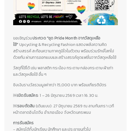
ขอเชิญร่วม
ประกวด “ชุด Pride Month จากวัสดุเหลือ
ใช้”
Upcycling & Recycling Fashion
แสดงพลังความคิด
สร้างสรรค์ สะท้อนความภาคภูมิใจในตัวตน พร้อมร่วมรักษ์โลกไป
ด้วยกัน ผ่านการออกแบบและสร้างสรรค์ชุดแฟชั่นจากวัสดุเหลือใช้
วัสดุที่ใช้ได้ เช่น พลาสติก กระป๋อง กระดาษ กล่องกระดาษ ผ้าเก่า
และวัสดุเหลือใช้ อื่น ๆ
ชิงเงินรางวัลรวมมูลค่ากว่า 15,000 บาท พร้อมเกียรติบัตร
￼
เปิดรับสมัคร
: 1 – 26 มิถุนายน 2569 เวลา 16.30 น.
￼
รอบตัดสิน
(เดินแบบ): 27 มิถุนายน 2569
ณ ลานกันเกรา เวที
หน้าตลาดอินโดจีน อำเภอเมือง จังหวัดนครพนม
การรับสมัคร
- สมัครได้ทั้งนักเรียน นักศึกษา และประชาชนทั่วไป