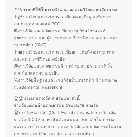
📄🔍
กรอบที่ใช้ในการนำเสนอผลงานวิจัยและนวัตกรรม
👨‍🌾งานวิจัยและนวัตกรรมเพื่อเศรษฐกิจฐานชีวภาพ-
เกษตรมูลค่าสูงและ BCG
🏤งานวิจัยและนวัตกรรมเพื่อเศรษฐกิจสร้างสรรค์
อุตสาหกรรม และผู้ประกอบการวิสาหกิจขนาดกลางและ
ขนาดย่อม (SME)
👨‍💼งานวิจัยและนวัตกรรมเพื่อยกระดับสังคม สุขภาวะ
และคุณภาพชีวิตอย่างยั่งยืน
🌍งานวิจัยและนวัตกรรมด้านทรัพยากรธรรมชาติ สิ่ง
แวดล้อมและความยั่งยืน
🔍งานวิจัยพื้นฐานและงานวิจัยขั้นแนวหน้า (Frontier &
Fundamental Research)
🏆🏆
ประเภทรางวัล 4 ประเภท ดังนี้
รางวัลแต่ละด้านตามกรอบ จำนวน 15 รางวัล
🏆รางวัลชนะเลิศ (Gold Award) จำนวน 5 รางวัล เงิน
รางวัล 3,000 บาท เป็นตัวแทนมหาวิทยาลัยในการเผย
แพร่และเข้าร่วมประกวดผลงานวิจัยและนวัตกรรมในงาน
มหกรรมงานวิจัยส่วนภูมิภาค และงานอื่น ๆ