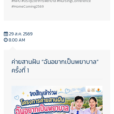
#NPU #ประชุมวิชาการพยาบาล #NursingConference
#HomeComing2569
29 ส.ค. 2569
8.00 AM
ค่ายสานฝัน “ฉันอยากเป็นพยาบาล”
ครั้งที่ 1