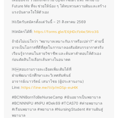
Future Me ที่จะช่วยให้น้อง ๆ ได้ทบทวนความฝันและสร้าง
แรงบันดาลใจให้ตัวเอง
￼
เปิดรับสมัครตั้งแต่วันนี้ – 21 สิงหาคม 2569
￼
https://forms.gle/E6jHDcFz4xc5Kro38
สมัครได้ที่:
ถ้ายังไม่แน่ใจว่า “พยาบาลเหมาะกับเราหรือเปล่า?” ค่ายนี้
อาจเป็นโอกาสที่ดีที่สุดในการมาลองสัมผัสบรรยากาศจริง
เรียนรู้จากคนในสายวิชาชีพ และค้นหาคำตอบให้ตัวเอง
ก่อนตัดสินใจเลือกเส้นทางในอนาคต
￼
￼
สอบถามรายละเอียดเพิ่มเติมได้ที่
ฝ่ายพัฒนานักศึกษาและวิเทศสัมพันธ์
อาจารย์เนาวรัตน์ เสนาไชย (ผู้ประสานงาน)
https://line.me/ti/p/mDSp-euHlK
Line:
#BCNNBornToBeNurseCamp #ฉันอยากเป็นพยาบาล
#BCNNNPU #NPU #Dek69 #TCAS70 #ค่ายพยาบาล
#เรียนพยาบาล #พยาบาล #NursingStudent #สานฝันสู่
พยาบาล