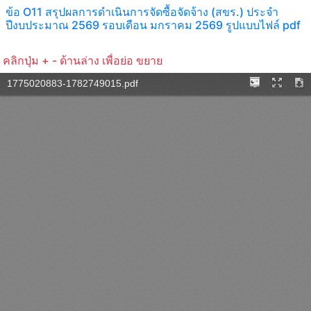
ข้อ O11 สรุปผลการดำเนินการจัดซื้อจัดจ้าง (สขร.) ประจำ
ปีงบประมาณ 2569 รอบเดือน มกราคม 2569 รูปแบบไฟล์ pdf
คลิกปุ่ม + - ด้านล่าง เพื่อย่อ ขยาย