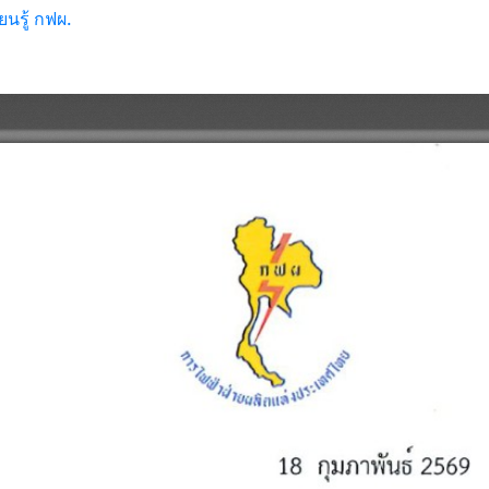
นรู้ กฟผ.