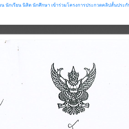
นักเรียน นิสิต นักศึกษา เข้าร่วมโครงการประกวดคลิปสั้นประก