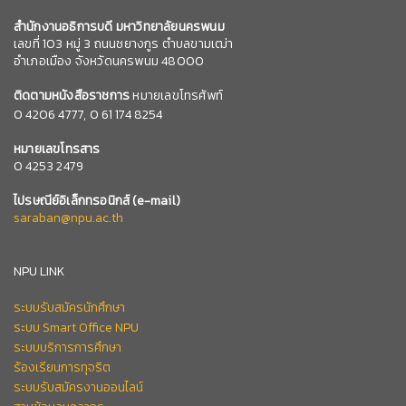
สำนักงานอธิการบดี มหาวิทยาลัยนครพนม
เลขที่ 103 หมู่ 3 ถนนชยางกูร ตำบลขามเฒ่า
อำเภอเมือง จังหวัดนครพนม 48000
ติดตามหนังสือราชการ
หมายเลขโทรศัพท์
0
4206 4777,
0 61 174 8254
หมายเลข
โทรสาร
0 4253 2479
ไปรษณีย์อิเล็กทรอนิกส์
(e-mail)
saraban@npu.ac.th
NPU LINK
ระบบรับสมัครนักศึกษา
ระบบ Smart Office NPU
ระบบบริการการศึกษา
ร้องเรียนการทุจริต
ระบบรับสมัครงานออนไลน์