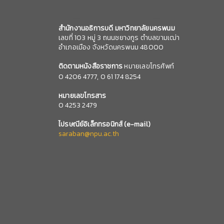
สำนักงานอธิการบดี มหาวิทยาลัยนครพนม
เลขที่ 103 หมู่ 3 ถนนชยางกูร ตำบลขามเฒ่า
อำเภอเมือง จังหวัดนครพนม 48000
ติดตามหนังสือราชการ
หมายเลขโทรศัพท์
0
4206 4777,
0 61 174 8254
หมายเลข
โทรสาร
0 4253 2479
ไปรษณีย์อิเล็กทรอนิกส์
(e-mail)
saraban@npu.ac.th