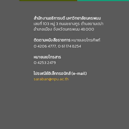
สำนักงานอธิการบดี มหาวิทยาลัยนครพนม
เลขที่ 103 หมู่ 3 ถนนชยางกูร ตำบลขามเฒ่า
อำเภอเมือง จังหวัดนครพนม 48000
ติดตามหนังสือราชการ
หมายเลขโทรศัพท์
0
4206 4777,
0 61 174 8254
หมายเลข
โทรสาร
0 4253 2479
ไปรษณีย์อิเล็กทรอนิกส์
(e-mail)
saraban@npu.ac.th