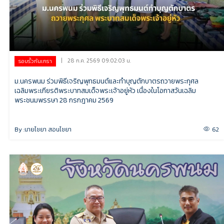
|
28 ก.ค. 2569 09:02:03 น.
รอบรั้วกันเกรา
ม.นครพนม ร่วมพิธีเจริญพุทธมนต์และทำบุญตักบาตรถวายพระกุศล
เฉลิมพระเกียรติพระบาทสมเด็จพระเจ้าอยู่หัว เนื่องในโอกาสวันเฉลิม
พระชนมพรรษา 28 กรกฎาคม 2569
By :
นายไชยา สอนไชยา
62