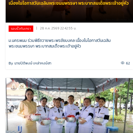
|
28 ก.ค. 2569 22:42:55 น.
รอบรั้วกันเกรา
ม.นครพนม ร่วมพิธีถวายพระพรชัยมงคล เนื่องในโอกาสวันเฉลิม
พระชนมพรรษา พระบาทสมเด็จพระเจ้าอยู่หัว
By :
นายปิติพงษ์ เหล่าหงษ์สา
62