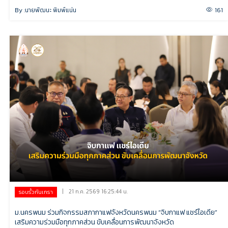
By :
นายพัฒนะ พิมพ์แน่น
161
|
21 ก.ค. 2569 16:25:44 น.
รอบรั้วกันเกรา
ม.นครพนม ร่วมกิจกรรมสภากาแฟจังหวัดนครพนม “จิบกาแฟ แชร์ไอเดีย”
เสริมความร่วมมือทุกภาคส่วน ขับเคลื่อนการพัฒนาจังหวัด