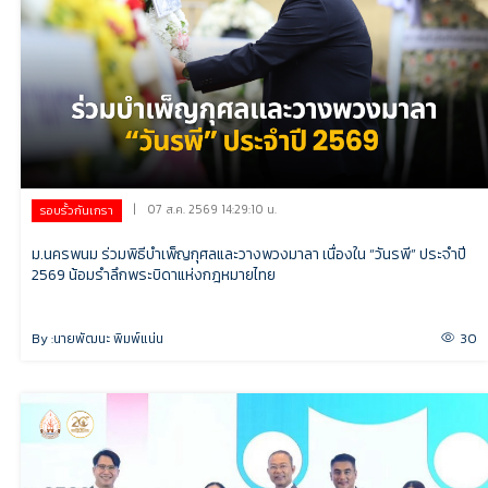
|
07 ส.ค. 2569 14:29:10 น.
รอบรั้วกันเกรา
ม.นครพนม ร่วมพิธีบำเพ็ญกุศลและวางพวงมาลา เนื่องใน “วันรพี” ประจำปี
2569 น้อมรำลึกพระบิดาแห่งกฎหมายไทย
By :
นายพัฒนะ พิมพ์แน่น
30