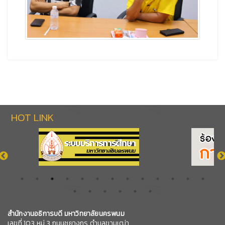
HOT LINK
สำนักงานอธิการบดี มหาวิทยาลัยนครพนม
เลขที่ 103 หมู่ 3 ถนนชยางกูร ตำบลขามเฒ่า