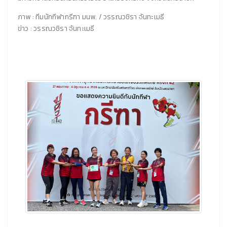
ภาพ : ทีมนักกีฬากรีฑา มนพ. / วรรณวชิรา จันทะเมธี
ข่าว : วรรณวชิรา จันทะเมธี