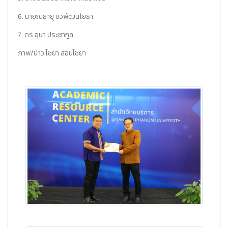
6. นายณธายุ ชวพัฒนโยธา
7. ดร.อุษา ประชากูล
ภาพ/ข่าว:ไชยา สอนไชยา