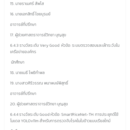
15. นายราเมศร์ สัพโส
16. นายเอกสิทธิ์ ไชยบุรมย์
อาจารย์ที่ปรึกษา
17. ผู้ช่วยศาสตราจารย์วิทยา บุญสุข
6.4.3 รางวัลระดับ Very Good หัวข้อ: ระบบตรวจสอบและเฝ้าระวังใน
เครือข่ายองค์กร
นักศึกษา
18. นายเมธี โพธิกำพล
19. นางสาวศิริวรรณ พนาพงษ์พิสุทธิ์
อาจารย์ที่ปรึกษา
20. ผู้ช่วยศาสตราจารย์วิทยา บุญสุข
6.4.4 รางวัลระดับ Good หัวข้อ: SmartRiceNet-TH: การประยุกต์ใช้
โมเดล YOLOv11m สำหรับการตรวจจับโรคในใบข้าวแบบเรียลไทม์