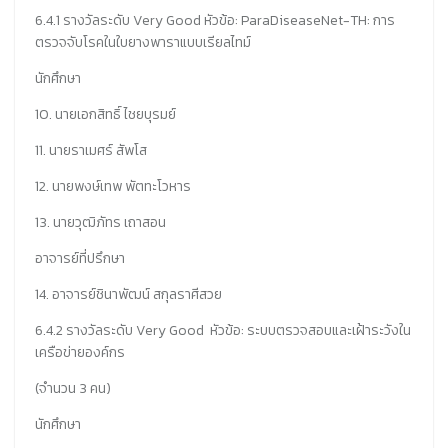
6.4.1 รางวัลระดับ Very Good หัวข้อ: ParaDiseaseNet-TH: การ
ตรวจจับโรคในใบยางพาราแบบเรียลไทม์
นักศึกษา
10. นายเอกสิทธิ์ ไชยบุรมย์
11. นายราเมศร์ สัพโส
12. นายพงษ์เทพ พัตทะโวหาร
13. นายวุฒิภัทร เถาสอน
อาจารย์ที่ปรึกษา
14. อาจารย์ชินาพัฒน์ สกุลราศีสวย
6.4.2 รางวัลระดับ Very Good หัวข้อ: ระบบตรวจสอบและเฝ้าระวังใน
เครือข่ายองค์กร
(จำนวน 3 คน)
นักศึกษา