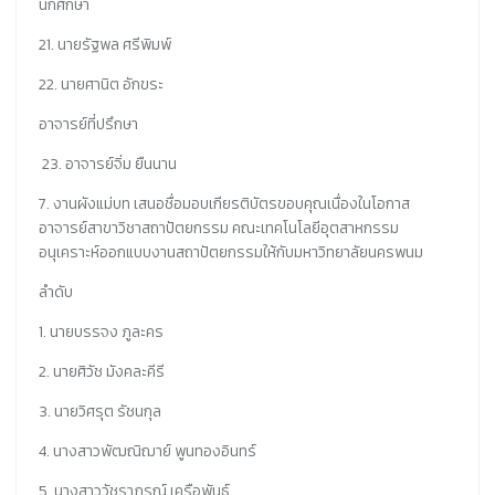
นักศึกษา
21. นายรัฐพล ศรีพิมพ์
22. นายศานิต อักขระ
อาจารย์ที่ปรึกษา
23. อาจารย์จิ่ม ยืนนาน
7. งานผังแม่บท เสนอชื่อมอบเกียรติบัตรขอบคุณเนื่องในโอกาส
อาจารย์สาขาวิชาสถาปัตยกรรม คณะเทคโนโลยีอุตสาหกรรม
อนุเคราะห์ออกแบบงานสถาปัตยกรรมให้กับมหาวิทยาลัยนครพนม
ลำดับ
1. นายบรรจง ภูละคร
2. นายศิวัช มังคละคีรี
3. นายวิศรุต รัชนกุล
4. นางสาวพัฒณิฌาย์ พูนทองอินทร์
5. นางสาววัชราภรณ์ เครือพันธ์