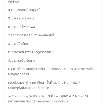
นักศึกษา
4. นายเอกสิทธิ์ ไชยบุรมย์
5. นายราเมศร์ สัพโส
6. นายเมธี โพธิกำพล
7. นางสาวศิริวรรณ พนาพงษ์พิสุทธิ์
อาจารย์ที่ปรึกษา
8. อาจารย์ชินาพัฒน์ สกุลราศรีสวย
9. อาจารย์จิ่ม ยืนนาน
6.4 การนำเสนอบทความวิจัยแบบนวัตกรรม งานประชุมวิชาการระดับ
ปริญญาตรีด้าน
คอมพิวเตอร์ภูมิภาคอาเซียน ครั้งที่ ๑๔ The 14th ASEAN
Undergraduate Conference
in Computing (AUCC 2026)วันที่ 4 – 5 กุมภาพันธ์ ๒๕๖๙ ณ
มหาวิทยาลัยราชภัฏรำไพพรรณี จังหวัดจันทบุรี