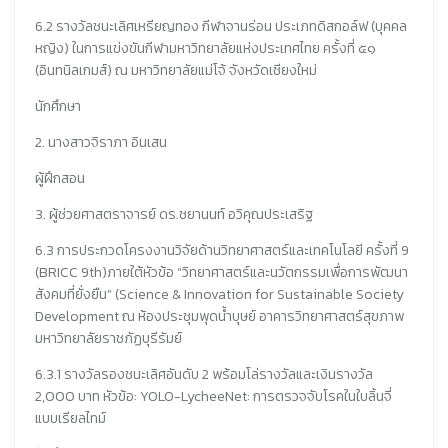
6.2 รางวัลชนะเลิศเหรียญทอง กีฬาจานร่อน ประเภทดิสกอล์ฟ (บุคคล
หญิง) ในการแข่งขันกีฬามหาวิทยาลัยแห่งประเทศไทย ครั้งที่ ๕๑
(อินทนิลเกมส์) ณ มหาวิทยาลัยแม่โจ้ จังหวัดเชียงใหม่
นักศึกษา
2. นางสาวจิราภา อินเสน
ผู้ฝึกสอน
3. ผู้ช่วยศาสตราจารย์ ดร.ชยานนท์ อวิคุณประเสริฐ
6.3 การประกวดโครงงานวิจัยด้านวิทยาศาสตร์และเทคโนโลยี ครั้งที่ 9
(BRICC 9th)ภายใต้หัวข้อ “วิทยาศาสตร์และนวัตกรรมเพื่อการพัฒนา
สังคมที่ยั่งยืน” (Science & Innovation for Sustainable Society
Development ณ ห้องประชุมพุดน้ำบุษย์ อาคารวิทยาศาสตร์สุขภาพ
มหาวิทยาลัยราชภัฏบุรีรัมย์
6.3.1 รางวัลรองชนะเลิศอันดับ 2 พร้อมโล่รางวัลและเงินรางวัล
2,000 บาท หัวข้อ: YOLO-LycheeNet: การตรวจจับโรคในใบลิ้นจี่
แบบเรียลไทม์