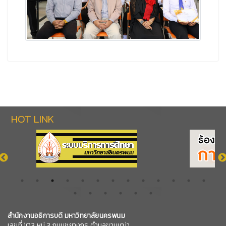
HOT LINK
สำนักงานอธิการบดี มหาวิทยาลัยนครพนม
เลขที่ 103 หมู่ 3 ถนนชยางกูร ตำบลขามเฒ่า