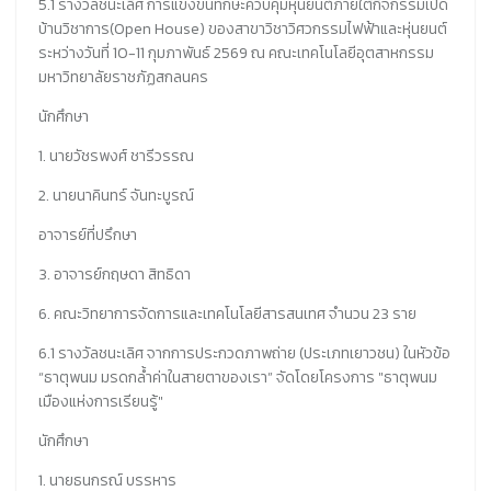
5.1 รางวัลชนะเลิศ การแข่งขันทักษะควบคุมหุ่นยนต์ภายใต้กิจกรรมเปิด
บ้านวิชาการ(Open House) ของสาขาวิชาวิศวกรรมไฟฟ้าและหุ่นยนต์
ระหว่างวันที่ 10-11 กุมภาพันธ์ 2569 ณ คณะเทคโนโลยีอุตสาหกรรม
มหาวิทยาลัยราชภัฏสกลนคร
นักศึกษา
1. นายวัชรพงศ์ ชารีวรรณ
2. นายนาคินทร์ จันทะบูรณ์
อาจารย์ที่ปรึกษา
3. อาจารย์กฤษดา สิทธิดา
6. คณะวิทยาการจัดการและเทคโนโลยีสารสนเทศ จำนวน 23 ราย
6.1 รางวัลชนะเลิศ จากการประกวดภาพถ่าย (ประเภทเยาวชน) ในหัวข้อ
“ธาตุพนม มรดกล้ำค่าในสายตาของเรา” จัดโดยโครงการ "ธาตุพนม
เมืองแห่งการเรียนรู้"
นักศึกษา
1. นายธนกรณ์ บรรหาร