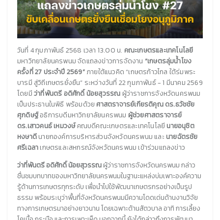
วันที่ 4 กุมภาพันธ์ 2568 เวลา 13.00 น.
คณะเกษตรและเทคโนโลยี
มหาวิทยาลัยนครพนม จัดแถลงข่าวการจัดงาน
“เกษตรลุ่มน้ำโขง
ครั้งที่ 27 ประจำปี 2569”
ภายใต้แนวคิด “เกษตรก้าวไกล ใต้ร่มพระ
บารมี สู่วิถีเกษตรยั่งยืน” ระหว่างวันที่ 22 กุมภาพันธ์ - 1 มีนาคม 2569
โดยมี
ว่าที่พันตรี อดิศักดิ์ น้อยสุวรรณ
ผู้ว่าราชการจังหวัดนครพนม
เป็นประธานในพิธี พร้อมด้วย
ศาสตราจารย์เกียรติคุณ ดร.ธวัชชัย
ศุภดิษฐ์
อธิการบดีมหาวิทยาลัยนครพนม
ผู้ช่วยศาสตราจารย์
ดร.เสาวคนธ์ เหมวงษ์
คณบดีคณะเกษตรและเทคโนโลยี
นายอนุชิต
หงษาดี
นายกองค์การบริหารส่วนจังหวัดนครพนม และ
นายฉัตรชัย
ศรีเฉลา
เกษตรและสหกรณ์จังหวัดนครพนม เข้าร่วมแถลงข่าว
ว่าที่พันตรี อดิศักดิ์ น้อยสุวรรณ
ผู้ว่าราชการจังหวัดนครพนม กล่าว
ชื่นชมบทบาทของมหาวิทยาลัยนครพนมในฐานะแหล่งบ่มเพาะองค์ความ
รู้ด้านการเกษตรทุกระดับ เพื่อนำไปใช้พัฒนาเกษตรกรอย่างเป็นรูป
ธรรม พร้อมระบุว่าพื้นที่จังหวัดนครพนมมีความโดดเด่นด้านงานวิจัย
ทางการเกษตรมาอย่างยาวนาน โดยเฉพาะด้านสัตวบาล อาทิ การเลี้ยง
โคเนื้อ กระบือ และการเพาะเห็ด นอกจากนี้ ยังได้กล่าวถึงการพัฒนา