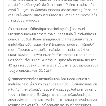
สายพันธุ์ “ไก่ศรีโคตบูรณ์” ซึ่งเป็นผลงานของนักศึกษา และนำมาสร้าง
สรรค์เป็นเมนูอาหารเพื่อทดสอบตลาดและสร้างความภาคภูมิใจ รวมถึง
การเชื่อมโยงเครือข่ายความร่วมมือจาก สปป.ลาว และจังหวัดต่าง ๆ ใน
ภาคตะวันออกเฉียงเหนือ
ด้าน
ศาสตราจารย์เกียรติคุณ ดร.ธวัชชัย ศุภดิษฐ์
อธิการบดี
มหาวิทยาลัยนครพนม กล่าวว่า ภาคเกษตรกรรมถือเป็นอาชีพที่มีความ
มั่นคงและเป็น Soft Power สำคัญของประเทศ พร้อมเน้นย้ำการนำ
เทคโนโลยีและนวัตกรรมมาใช้ อาทิ โดรนพ่นยาและปุ๋ย รถไถไร้คนขับที่
ควบคุมด้วยระบบ GPS รวมถึงการจัดตั้ง โรงงานต้นแบบ (Pilot
Plant) เพื่อช่วยชุมชนพัฒนาผลิตภัณฑ์ การจดทะเบียน อย. และสิทธิ
บัตร อีกทั้งยังได้ประชาสัมพันธ์การมอบ ทุนการศึกษาเรียนฟรีประมาณ
40 ทุน สำหรับบุตรหลานเกษตรกร และตั้งเป้ายกระดับงานเกษตรลุ่มน้ำ
โขงสู่ งานเกษตรแห่งชาติในปี 2571
ผู้ช่วยศาสตราจารย์ ดร.เสาวคนธ์ เหมวงษ์
คณบดีคณะเกษตรและ
เทคโนโลยี กล่าวเพิ่มเติมว่า งานเกษตรลุ่มน้ำโขงปีนี้มุ่งเน้นการยกระดับ
ผลิตภัณฑ์เกษตรด้วยนวัตกรรม อาทิ การแปรรูปสับปะรดท่าอุเทนผ่าน
โรงงาน Pilot Plant เพื่อเพิ่มมูลค่าและส่งออก พร้อมจัดหลักสูตร
อบรมอาชีพหลากหลาย เช่น การเลี้ยงกบ การเลี้ยงปูนา การเลี้ยงแมลง
เศรษฐกิจ การพัฒนาโคเนื้อสู่โคลูกผสมวากิว รวมถึงกิจกรรมการ