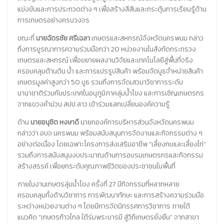
แข่งขันและการประกวดต่าง ๆ เพื่อสร้างสีสันและกระตุ้นการเรียนรู้ด้าน
การเกษตรอย่างครบวงจร
ขณะที่
นายฉัตรชัย ศรีเฉลา
เกษตรและสหกรณ์จังหวัดนครพนม กล่าว
ถึงการบูรณาการความร่วมมือกว่า 20 หน่วยงานในสังกัดกระทรวง
เกษตรและสหกรณ์ เพื่อขยายผลงานวิจัยและเทคโนโลยีสู่พื้นที่จริง
ครอบคลุมด้านดิน น้ำ และการแปรรูปสินค้า พร้อมจัดบูธจำหน่ายสินค้า
เกษตรมูลค่าสูงกว่า 50 บูธ รวมถึงการจัดเสวนาวิชาการระดับ
นานาชาติร่วมกับประเทศในอนุภูมิภาคลุ่มน้ำโขง และการเชิญเกษตรกร
จากแขวงคำม่วน สปป.ลาว เข้าร่วมแลกเปลี่ยนองค์ความรู้
ด้าน
นายอนุชิต หงษาดี
นายกองค์การบริหารส่วนจังหวัดนครพนม
กล่าวว่า อบจ.นครพนม พร้อมสนับสนุนการจัดงานและกิจกรรมต่าง ๆ
อย่างต่อเนื่อง โดยเฉพาะโครงการส่งเสริมอาชีพ “เลี้ยงกบและเลี้ยงไก่”
รวมถึงการสนับสนุนงบประมาณด้านการอบรมเกษตรกรและกิจกรรม
สร้างสรรค์ เพื่อยกระดับคุณภาพชีวิตของประชาชนในพื้นที่
ภายในงานเกษตรลุ่มน้ำโขง ครั้งที่ 27 มีกิจกรรมที่หลากหลาย
ครอบคลุมทั้งด้านวิชาการ การพัฒนาทักษะ และการสร้างความร่วมมือ
ระหว่างหน่วยงานต่าง ๆ โดยมีการจัดนิทรรศการวิชาการ ภายใต้
แนวคิด “เกษตรก้าวไกล ใต้ร่มพระบารมี สู่วิถีเกษตรยั่งยืน” จากสาขา