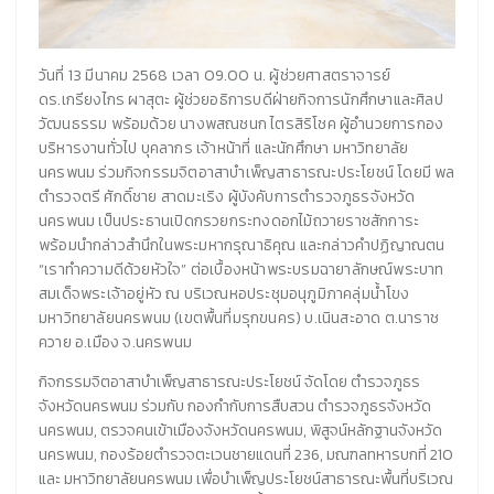
วันที่ 13 มีนาคม 2568 เวลา 09.00 น. ผู้ช่วยศาสตราจารย์
ดร.เกรียงไกร ผาสุตะ ผู้ช่วยอธิการบดีฝ่ายกิจการนักศึกษาและศิลป
วัฒนธรรม พร้อมด้วย นางพสณชนก ไตรสิริโชค ผู้อำนวยการกอง
บริหารงานทั่วไป บุคลากร เจ้าหน้าที่ และนักศึกษา มหาวิทยาลัย
นครพนม ร่วมกิจกรรมจิตอาสาบำเพ็ญสาธารณะประโยชน์ โดยมี พล
ตำรวจตรี ศักดิ์ชาย สาดมะเริง ผู้บังคับการตำรวจภูธรจังหวัด
นครพนม เป็นประธานเปิดกรวยกระทงดอกไม้ถวายราชสักการะ
พร้อมนำกล่าวสำนึกในพระมหากรุณาธิคุณ และกล่าวคำปฏิญาณตน
“เราทำความดีด้วยหัวใจ” ต่อเบื้องหน้าพระบรมฉายาลักษณ์พระบาท
สมเด็จพระเจ้าอยู่หัว ณ บริเวณหอประชุมอนุภูมิภาคลุ่มน้ำโขง
มหาวิทยาลัยนครพนม (เขตพื้นที่มรุกขนคร) บ.เนินสะอาด ต.นาราช
ควาย อ.เมือง จ.นครพนม
กิจกรรมจิตอาสาบำเพ็ญสาธารณะประโยชน์ จัดโดย ตำรวจภูธร
จังหวัดนครพนม ร่วมกับ กองกำกับการสืบสวน ตำรวจภูธรจังหวัด
นครพนม, ตรวจคนเข้าเมืองจังหวัดนครพนม, พิสูจน์หลักฐานจังหวัด
นครพนม, กองร้อยตำรวจตะเวนชายแดนที่ 236, มณฑลทหารบกที่ 210
และ มหาวิทยาลัยนครพนม เพื่อบำเพ็ญประโยชน์สาธารณะพื้นที่บริเวณ