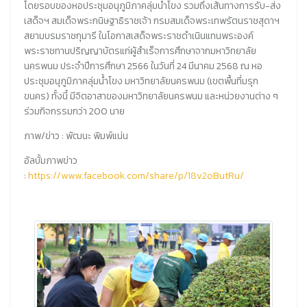
โดยรอบของหอประชุมอนุภูมิภาคลุ่มน้ำโขง รวมถึงเส้นทางการรับ-ส่ง
เสด็จฯ สมเด็จพระกนิษฐาธิราชเจ้า กรมสมเด็จพระเทพรัตนราชสุดาฯ
สยามบรมราชกุมารี ในโอกาสเสด็จพระราชดำเนินแทนพระองค์
พระราชทานปริญญาบัตรแก่ผู้สำเร็จการศึกษาจากมหาวิทยาลัย
นครพนม ประจำปีการศึกษา 2566 ในวันที่ 24 มีนาคม 2568 ณ หอ
ประชุมอนุภูมิภาคลุ่มน้ำโขง มหาวิทยาลัยนครพนม (เขตพื้นที่มรุก
ขนคร) ทั้งนี้ มีจิตอาสาของมหาวิทยาลัยนครพนม และหน่วยงานต่าง ๆ
ร่วมกิจกรรมกว่า 200 นาย
ภาพ/ข่าว : พัฒนะ พิมพ์แน่น
อัลบั้มภาพข่าว
:
https://www.facebook.com/share/p/18v2oButRu/