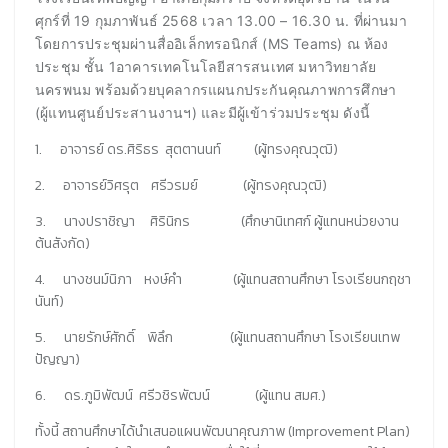
ศุกร์ที่ 19 กุมภาพันธ์ 2568 เวลา 13.00 – 16.30 น. ที่ผ่านมา
โดยการประชุมผ่านสื่ออิเล็กทรอนิกส์ (MS Teams) ณ ห้อง
ประชุม ชั้น 1อาคารเทคโนโลยีสารสนเทศ มหาวิทยาลัย
นครพนม พร้อมด้วยบุคลากรแผนกประกันคุณภาพการศึกษา
(ผู้แทนศูนย์ประสานงานฯ) และมีผู้เข้าร่วมประชุม ดังนี้
1. อาจารย์ ดร.ศิริธร สุตตานนท์ (ผู้ทรงคุณวุฒิ)
2. อาจารย์วิศรุต ศรีวรมย์ (ผู้ทรงคุณวุฒิ)
3. นางปราชิญา ศิรินิกร (ศึกษานิเทศก์ ผู้แทนหน่วยงาน
ต้นสังกัด)
4. นางชนม์นิภา หงษ์คำ (ผู้แทนสถานศึกษา โรงเรียนกฤชา
นันท์)
5. นายรักษ์ศักดิ์ พิลึก (ผู้แทนสถานศึกษา โรงเรียนเทพ
ปัญญา)
6. ดร.ภูมิพัฒน์ ศรีวชิรพัฒน์ (ผู้แทน สมศ.)
ทั้งนี้ สถานศึกษาได้นำเสนอแผนพัฒนาคุณภาพ (Improvement Plan)