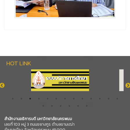
HOT LINK
สำนักงานอธิการบดี มหาวิทยาลัยนครพนม
เลขที่ 103 หมู่ 3 ถนนชยางกูร ตำบลขามเฒ่า
อำเภอเมือง จังหวัดนครพนม 48000