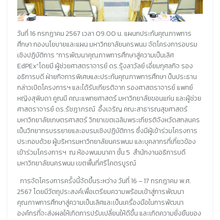
วันที่ 16 กรกฏาคม 2567 เวลา 09.00 น. แผนกประกันคุณภาพการ
ศึกษา กองนโยบายและแผน มหาวิทยาลัยนครพนม จัดโครงการอบรม
เชิงปฏิบัติการ “การพัฒนาคุณภาพการศึกษาสู่ความเป็นเลิศ
EdPEx”โดยมี ผู้ช่วยศาสตราจารย์ ดร.รุ้งลาวัลย์ เอี่ยมกุศลกิจ รอง
อธิการบดี ฝ่ายกิจการพิเศษและประกันคุณภาพการศึกษา ป็นประธาน
กล่าวเปิดโครงการฯ และได้รับเกียรติจาก รองศาสตราจารย์ แพทย์
หญิงสุพินดา คูณมี คณะแพทยศาสตร์ มหาวิทยาลัยขอนแก่น และผู้ช่วย
ศาสตราจารย์ ดร.รัชฎาภรณ์ อึ้งเจริญ คณะสาธารณสุขศาสตร์
มหาวิทยาลัยเกษตรศาสตร์ วิทยาเขตเฉลิมพระเกียรติจังหวัดสกลนคร
เป็นวิทยากรบรรยายและอบรมเชิงปฏิบัติการ ซึ่งมีผู้เข้าร่วมโครงการ
ประกอบด้วย ผู้บริหารมหาวิทยาลัยนครพนม และบุคลากรที่เกี่ยวข้อง
เข้าร่วมโครงการฯ ณ ห้องพนมนาคา ชั้น 5 สำนักงานอธิการบดี
มหาวิทยาลัยนครพนม เขตพื้นที่ศรีโคตรบูรณ์
การจัดโครงการครั้งนี้จัดขึ้นระหว่าง วันที่ 16 – 17 กรกฎาคม พ.ศ.
2567 โดยมีวัตถุประสงค์เพื่อเตรียมความพร้อมเข้าสู่การพัฒนา
คุณภาพการศึกษาสู่ความเป็นเลิศและเป็นเครื่องมือในการพัฒนา
องค์กรที่จะส่งผลให้เกิดการปรับเปลี่ยนให้ดีขึ้น และเกิดความยั่งยืนของ